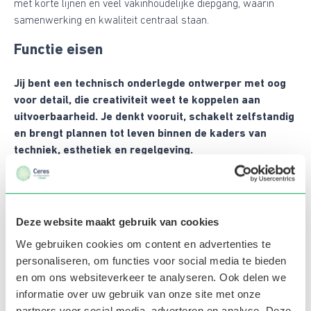
met korte lijnen en veel vakinhoudelijke diepgang, waarin
samenwerking en kwaliteit centraal staan.
Functie eisen
Jij bent een technisch onderlegde ontwerper met oog
voor detail, die creativiteit weet te koppelen aan
uitvoerbaarheid. Je denkt vooruit, schakelt zelfstandig
en brengt plannen tot leven binnen de kaders van
techniek, esthetiek en regelgeving.
Hbo werk- en denkniveau in (civiele) techniek of
een vergelijkbare richting.
Minimaal 4 jaar ervaring in civiele techniek of de
Deze website maakt gebruik van cookies
groenbranche. Heb je minder ervaring, maar wel
We gebruiken cookies om content en advertenties te
motivatie en technisch inzicht? Ook dan horen we
personaliseren, om functies voor social media te bieden
graag van je.
en om ons websiteverkeer te analyseren. Ook delen we
Ervaring met RAW-bestekken en bij voorkeur
informatie over uw gebruik van onze site met onze
kennis van ERP, MS Office, Vectorworks of andere
partners voor social media, adverteren en analyse. Deze