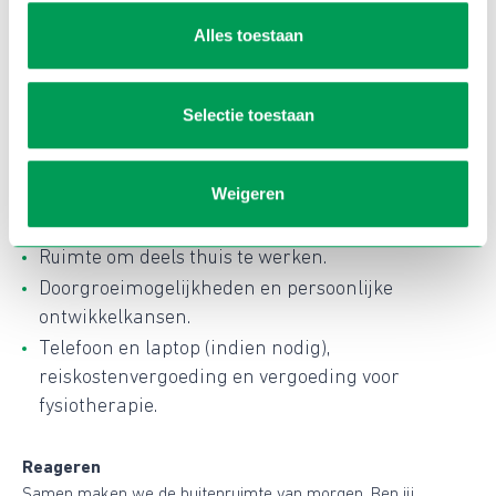
Alles toestaan
Aanbod
Direct in dienst bij Dolmans L+P ontwerpers en
adviseurs.
Selectie toestaan
Jaarcontract met uitzicht op vast.
Bruto maandsalaris tussen de € 3.700 en € 5.687
Weigeren
(o.b.v. 38,5 uur), afhankelijk van ervaring.
25 vakantiedagen + 10 ADV-dagen.
Ruimte om deels thuis te werken.
Doorgroeimogelijkheden en persoonlijke
ontwikkelkansen.
Telefoon en laptop (indien nodig),
reiskostenvergoeding en vergoeding voor
fysiotherapie.
Reageren
Samen maken we de buitenruimte van morgen. Ben jij