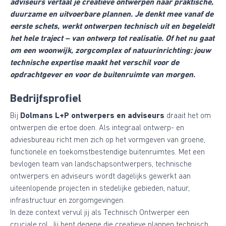
adviseurs vertaal je creatieve ontwerpen naar praktische,
duurzame en uitvoerbare plannen. Je denkt mee vanaf de
eerste schets, werkt ontwerpen technisch uit en begeleidt
het hele traject – van ontwerp tot realisatie. Of het nu gaat
om een woonwijk, zorgcomplex of natuurinrichting: jouw
technische expertise maakt het verschil voor de
opdrachtgever en voor de buitenruimte van morgen.
Bedrijfsprofiel
Bij
Dolmans L+P ontwerpers en adviseurs
draait het om
ontwerpen die ertoe doen. Als integraal ontwerp- en
adviesbureau richt men zich op het vormgeven van groene,
functionele en toekomstbestendige buitenruimtes. Met een
bevlogen team van landschapsontwerpers, technische
ontwerpers en adviseurs wordt dagelijks gewerkt aan
uiteenlopende projecten in stedelijke gebieden, natuur,
infrastructuur en zorgomgevingen.
In deze context vervul jij als Technisch Ontwerper een
cruciale rol. Jij bent degene die creatieve plannen technisch