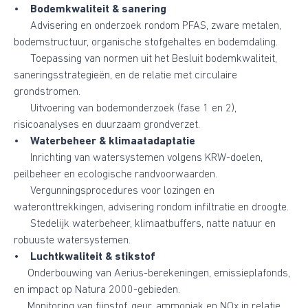
•
Bodemkwaliteit & sanering
Advisering en onderzoek rondom PFAS, zware metalen,
bodemstructuur, organische stofgehaltes en bodemdaling.
Toepassing van normen uit het Besluit bodemkwaliteit,
saneringsstrategieën, en de relatie met circulaire
grondstromen.
Uitvoering van bodemonderzoek (fase 1 en 2),
risicoanalyses en duurzaam grondverzet.
•
Waterbeheer & klimaatadaptatie
Inrichting van watersystemen volgens KRW-doelen,
peilbeheer en ecologische randvoorwaarden.
Vergunningsprocedures voor lozingen en
wateronttrekkingen, advisering rondom infiltratie en droogte.
Stedelijk waterbeheer, klimaatbuffers, natte natuur en
robuuste watersystemen.
•
Luchtkwaliteit & stikstof
Onderbouwing van Aerius-berekeningen, emissieplafonds,
en impact op Natura 2000-gebieden.
Monitoring van fijnstof, geur, ammoniak en NOx in relatie