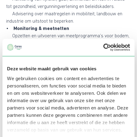
tot gezondheid, vergunningverlening en beleidskaders.
Advisering over maatregelen in mobiliteit, landbouw en
industrie om uitstoot te beperken.
•
Monitoring & meetnetten
Opzetten en uitvoeren van meetprogramma’s voor bodem,
water en lucht.
Werken met modellen en datasets (o.a. GCN, Aerius, BIS,
BRO).
Rapportages voor toetsing aan wet- en regelgeving,
Deze website maakt gebruik van cookies
vergunningverlening of
We gebruiken cookies om content en advertenties te
personaliseren, om functies voor social media te bieden
Waarom CeresGreen voor vacatures op
en om ons websiteverkeer te analyseren. Ook delen we
informatie over uw gebruik van onze site met onze
gebied van bodem, water en lucht?
partners voor social media, adverteren en analyse. Deze
Bodem, water en lucht zijn geen losse thema’s — ze zijn
partners kunnen deze gegevens combineren met andere
gelieerd aan ruimtelijke ontwikkeling, landbouw,
informatie die u aan ze heeft verstrekt of die ze hebben
natuurbeheer, gezondheid én beleid. Daarom zoekt
verzameld op basis van uw gebruik van hun services.
CeresGreen mensen die niet alleen specialist zijn, maar ook