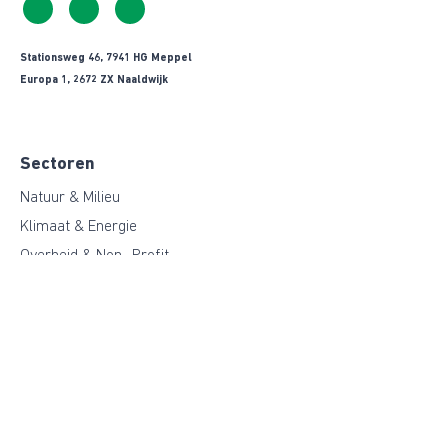
Stationsweg 46, 7941 HG Meppel
Europa 1, 2672 ZX Naaldwijk
Sectoren
Natuur & Milieu
Klimaat & Energie
Overheid & Non- Profit
Agri & Food
Duurzame Bouw
Industrie
Functiegebieden
Duurzaamheid