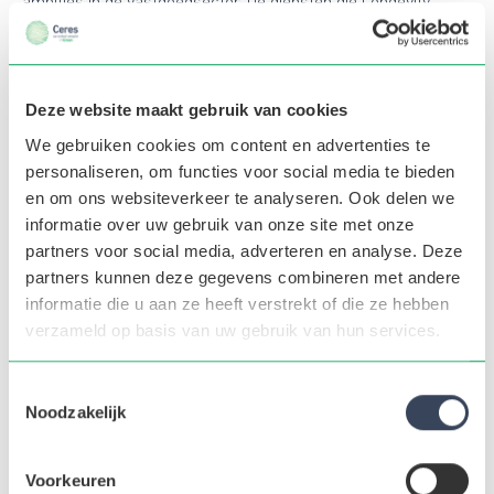
ambities in de vastgoedsector. De diensten die Longevity
aanbiedt variëren van ESG-strategiebepaling, ondersteuning
en advies bij internationale duurzaamheidsrapportages,
certificering van duurzame gebouwen tot grootschalige
advisering bij de implementatie van energiereductie.
Deze website maakt gebruik van cookies
We gebruiken cookies om content en advertenties te
Functie
personaliseren, om functies voor social media te bieden
en om ons websiteverkeer te analyseren. Ook delen we
Verantwoordelijk voor het uitvoeren van analyses,
informatie over uw gebruik van onze site met onze
audits en adviezen voor energieverbruik
partners voor social media, adverteren en analyse. Deze
partners kunnen deze gegevens combineren met andere
Als Adviseur Duurzame Gebouwen word je onderdeel van het
informatie die u aan ze heeft verstrekt of die ze hebben
Building Optimisation / Net Zero-team op het kantoor in
verzameld op basis van uw gebruik van hun services.
Amsterdam. Je speelt een cruciale rol bij het uitvoeren van
‘Net Zero’ energieprojecten en werkt samen met teams
binnen en buiten het bedrijf om de kosten en milieueffecten
Toestemmingsselectie
van commerciële gebouwen te verlagen.
Noodzakelijk
Analyseren van energieverbruik, identificeren
Voorkeuren
van trends en benchmarken van