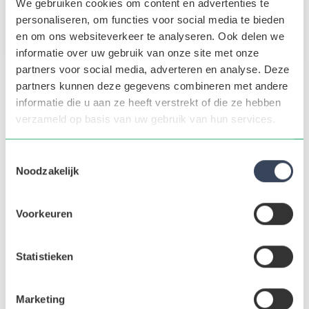
We gebruiken cookies om content en advertenties te
personaliseren, om functies voor social media te bieden
en om ons websiteverkeer te analyseren. Ook delen we
informatie over uw gebruik van onze site met onze
partners voor social media, adverteren en analyse. Deze
partners kunnen deze gegevens combineren met andere
informatie die u aan ze heeft verstrekt of die ze hebben
Over Chantal
verzameld op basis van uw gebruik van hun services.
Na een studie European Business Management is Chantal
gestart bij een productiebedrijf dat tevens personeel
Toestemmingsselectie
detacheerde. Daar is zij verantwoordelijk geweest voor zowel
Noodzakelijk
de marketing als voor de begeleiding van extern geplaatste
kandidaten. Later heeft Chantal als Product Manager ervaring
Voorkeuren
opgedaan op het gebied van productontwikkeling, marketing
en logistieke zaken van diverse A-merken. Chantal heeft
commerciële en marketing ervaring wat ervoor zorgt dat ze
Statistieken
op de juiste wijze kandidaten en klanten kan benaderen.
Marketing