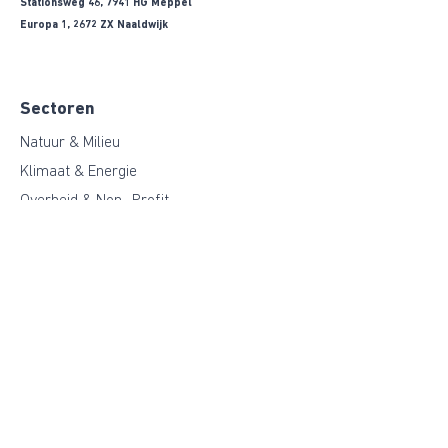
Stationsweg 46, 7941 HG Meppel
Europa 1, 2672 ZX Naaldwijk
Sectoren
Natuur & Milieu
Klimaat & Energie
Overheid & Non- Profit
Agri & Food
Duurzame Bouw
Industrie
Functiegebieden
Duurzaamheid
Projecten
Data Management